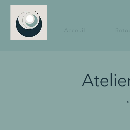
Acceuil
Retou
Ateli
s