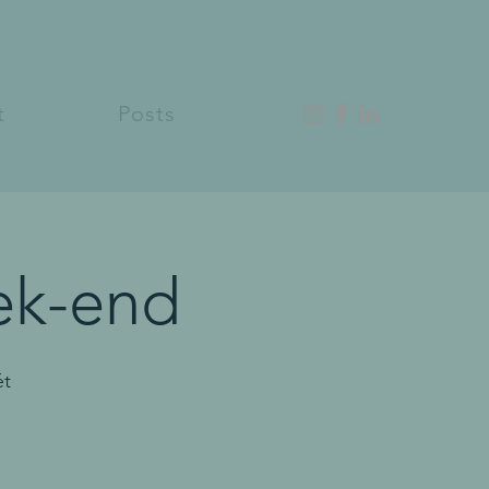
t
Posts
ek-end
ét