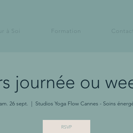
r à Soi
Formation
Contac
ers journée ou we
am. 26 sept.
  |  
Studios Yoga Flow Cannes - Soins énerg
RSVP