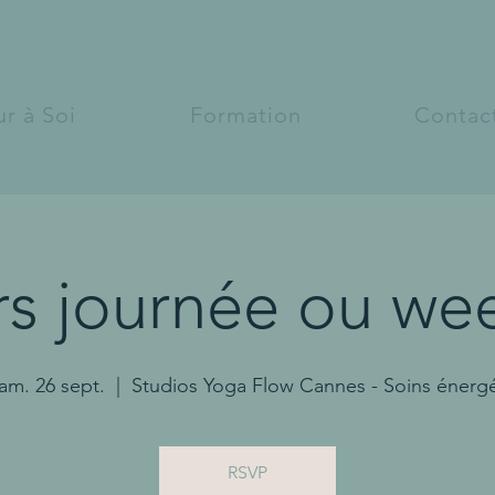
r à Soi
Formation
Contac
ers journée ou we
am. 26 sept.
  |  
Studios Yoga Flow Cannes - Soins énerg
RSVP