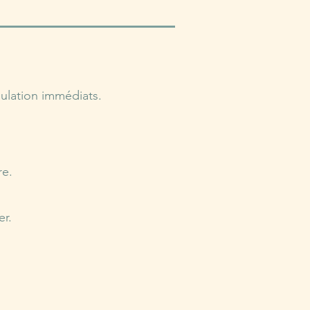
gulation immédiats.
re.
er.