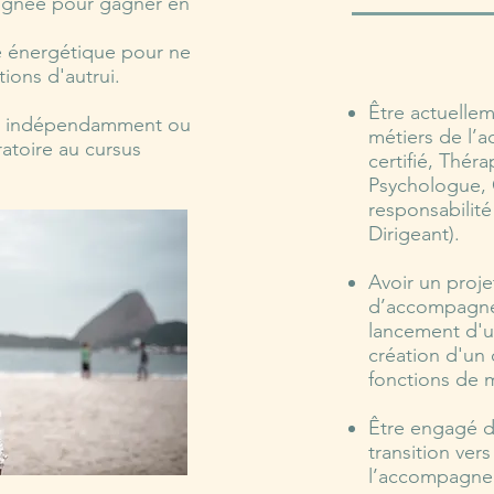
lignée pour gagner en
é énergétique pour ne
ions d'autrui.
Être actuellem
ivi indépendamment ou
métiers de l
toire au cursus
certifié, Thér
Psychologue, 
responsabilit
Dirigeant).
Avoir un proje
d’accompagne
lancement d'u
création d'un 
fonctions de
Être engagé d
transition vers
l’accompagne