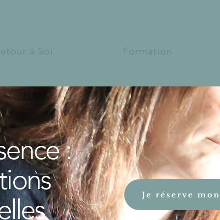
etour à Soi
Formation
sence :
tions
Je réserve mon
elles