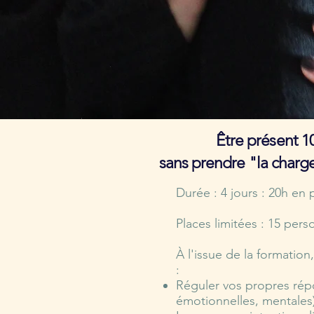
​Être présent 
sans prendre "la charge
Durée : 4 jours : 20h en p
Places limitées : 15 per
À l'issue de la formatio
:
Réguler vos propres rép
émotionnelles, mentales