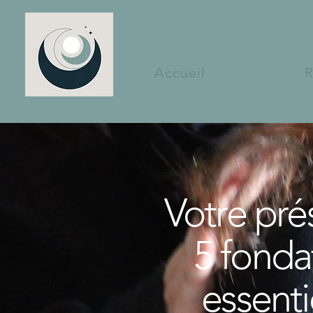
Accueil
R
Votre pré
5 fonda
essenti