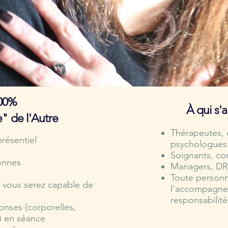
100%
À qui s'
" de l'Autre
Thérapeutes, 
résentiel​
psychologues
Soignants, co
sonnes
Managers, DRH
Toute person
n, vous serez capable de
l’accompagne
responsabilité
onses (corporelles,
) en séance