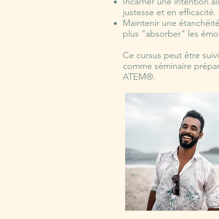
Incarner une intention a
justesse et en efficacité.
Maintenir une étanchéit
plus "absorber" les émot
Ce cursus peut être su
comme séminaire prépara
ATEM®.