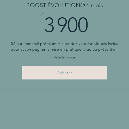
BOOST ÉVOLUTION® 6 mois
3 90
€
3 900
Séjour immersif prémium + 8 rendez-vous individuels inclus
pour accompagner la mise en pratique (visio ou présentiel).
Valable 3 mois
Acheter