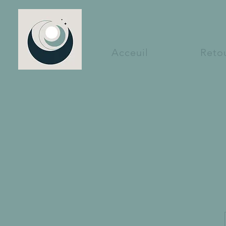
Acceuil
Retou